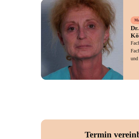
Ma
Dr.
Kö
Fach
Fach
und
Termin verein